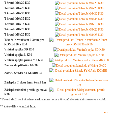
T-šroub M6x20 K30
T-šroub M6x25 K30
T-šroub M6x30 K30
T-šroub M6x35 K30
T-šroub M8x16 K30
T-šroub M8x20 K30
T-šroub M8x25 K30
Těsnění s vnitřkem 2-3mm pro
KOMBI 30 a K30
Vnitřní spojka 3D K30
Vnitřní spojka L K30
Vnitřní spojka přímá M6 K30
Zámek do příčníku 60x30
Zámek SYMA do KOMBI 30
Záslepka T-slotu 8mm černá 1m
Záslepka/těsnění profilu gumová
K30
* Pokud zboží není skladem, naskladníme ho za 2-6 týdnů dle aktuální situace ve výrobě.
** Z této délky je možné řezat.