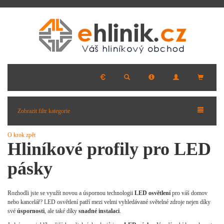
Zobrazit filtr kategorie
O krok zpět
Hliníkové profily pro LED
pásky
Rozhodli jste se využít novou a úspornou technologii
LED osvětlení
pro váš domov
nebo kancelář? LED osvětlení patří mezi velmi vyhledávané světelné zdroje nejen díky
své
úspornosti
, ale také díky
snadné instalaci
.