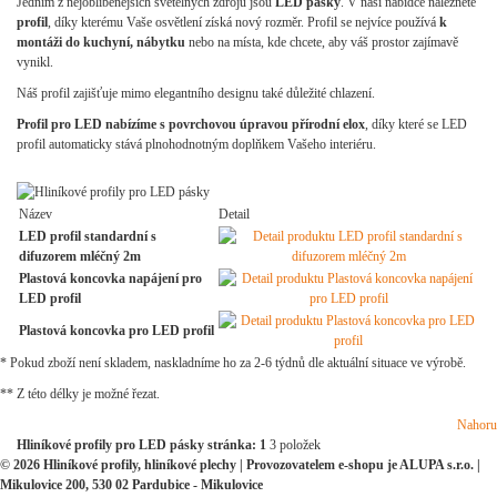
Jedním z nejoblíbenějších světelných zdrojů jsou
LED pásky
. V naší nabídce naleznete
profil
, díky kterému Vaše osvětlení získá nový rozměr. Profil se nejvíce používá
k
montáži do kuchyní, nábytku
nebo na místa, kde chcete, aby váš prostor zajímavě
vynikl.
Náš profil zajišťuje mimo elegantního designu také důležité chlazení.
Profil pro LED nabízíme s povrchovou úpravou přírodní elox
, díky které se LED
profil automaticky stává plnohodnotným doplňkem Vašeho interiéru.
Název
Detail
LED profil standardní s
difuzorem mléčný 2m
Plastová koncovka napájení pro
LED profil
Plastová koncovka pro LED profil
* Pokud zboží není skladem, naskladníme ho za 2-6 týdnů dle aktuální situace ve výrobě.
** Z této délky je možné řezat.
Nahoru
Hliníkové profily pro LED pásky stránka:
1
3 položek
© 2026 Hliníkové profily, hliníkové plechy | Provozovatelem e-shopu je ALUPA s.r.o. |
Mikulovice 200, 530 02 Pardubice - Mikulovice