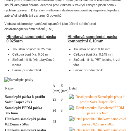
slouží jako parozábrana, ochrana proti vlhkosti, k zakrytí citlivých ploch nebo k
rychlým opravám. Díky svým reflexním vlastnostem pomáhají regulovat teplotu a
zabraňují přehřívání zařízení či povrchů.
V oblasti elektroniky nacházejí uplatnění jako účinné stínění proti
elektromagnetickému rušení (EMI).
Hliníková samolepicí páska
Hliníková samolepicí páska
0,025mm
kompozitní 0,10mm
Tloušťka nosiče: 0,025 mm
Tloušťka nosiče: 0,10 mm
Celková tloušťka: 0,06 mm
Celková tloušťka: 0,145 mm
Složení: hliník (Al), akrylátové
Složení: hliník, PET, lepidlo, krycí
lepidlo
fólie
Barva: přírodní hliník
Barva: přírodní hliník
A
S
Název
Detail
(mm)
(mm)
Samolepící páska k profilu
25
3
Solar Trapéz 25x3
Samolepící EPDM páska
30
3
30x3mm
Hliníková samolepící páska
48
0,025mm x 50m
Hliníková samolepící páska