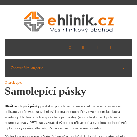
Zobrazit filtr kategorie
O krok zpět
Samolepící pásky
Hliníkové lepicí pásky
představují spolehlivé a univerzální řešení pro izolační
aplikace v průmyslu, stavebnictví i domácnostech. Díky své konstrukci, která
kombinuje hliníkovou fólii a speciální lepicí vrstvy (např. akrylátové lepidlo nebo
nosnou vrstvu z PET), se vyznačují výbornou přilnavostí a vysokou odolností vůči
teplotním výkyvům, vlhkosti, UV záření i mechanickému namáhání.
Pásky jsou vhodné pro utěsňování spojů v tepelných izolacích a vzduchotechnice,