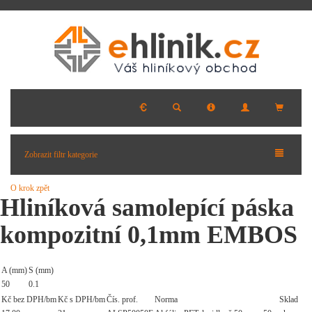
Zobrazit filtr kategorie
O krok zpět
Hliníková samolepící páska
kompozitní 0,1mm EMBOS
A (mm)
S (mm)
50
0.1
Kč bez DPH/bm
Kč s DPH/bm
Čís. prof.
Norma
Sklad