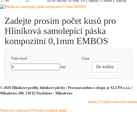
17,00
21
ALSP50050E
Al fólie, PET, lepidlo, š.50mm x 50m
ok
Zadejte prosím počet kusů pro
Hliníková samolepící páska
kompozitní 0,1mm EMBOS
Počet kusů
Cena
Do košíku
bm
© 2026 Hliníkové profily, hliníkové plechy | Provozovatelem e-shopu je ALUPA s.r.o. |
Mikulovice 200, 530 02 Pardubice - Mikulovice
admin
|
Tvorba webových stránek
Nastavení soukromí
|
Ochrana osobních údajů