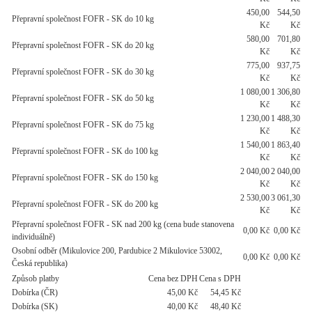
450,00
544,50
Přepravní společnost FOFR - SK do 10 kg
Kč
Kč
580,00
701,80
Přepravní společnost FOFR - SK do 20 kg
Kč
Kč
775,00
937,75
Přepravní společnost FOFR - SK do 30 kg
Kč
Kč
1 080,00
1 306,80
Přepravní společnost FOFR - SK do 50 kg
Kč
Kč
1 230,00
1 488,30
Přepravní společnost FOFR - SK do 75 kg
Kč
Kč
1 540,00
1 863,40
Přepravní společnost FOFR - SK do 100 kg
Kč
Kč
2 040,00
2 040,00
Přepravní společnost FOFR - SK do 150 kg
Kč
Kč
2 530,00
3 061,30
Přepravní společnost FOFR - SK do 200 kg
Kč
Kč
Přepravní společnost FOFR - SK nad 200 kg (cena bude stanovena
0,00 Kč
0,00 Kč
individuálně)
Osobní odběr (Mikulovice 200, Pardubice 2 Mikulovice 53002,
0,00 Kč
0,00 Kč
Česká republika)
Způsob platby
Cena bez DPH
Cena s DPH
Dobírka (ČR)
45,00 Kč
54,45 Kč
Dobírka (SK)
40,00 Kč
48,40 Kč