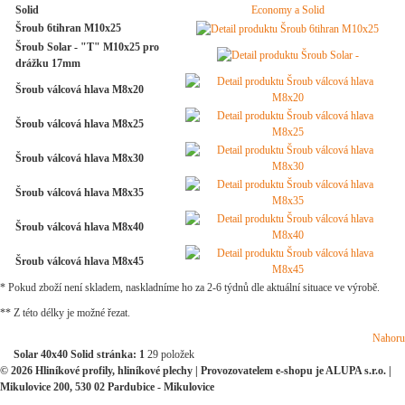
Solid
Šroub 6tihran M10x25
Šroub Solar - "T" M10x25 pro
drážku 17mm
Šroub válcová hlava M8x20
Šroub válcová hlava M8x25
Šroub válcová hlava M8x30
Šroub válcová hlava M8x35
Šroub válcová hlava M8x40
Šroub válcová hlava M8x45
* Pokud zboží není skladem, naskladníme ho za 2-6 týdnů dle aktuální situace ve výrobě.
** Z této délky je možné řezat.
Nahoru
Solar 40x40 Solid stránka:
1
29 položek
© 2026 Hliníkové profily, hliníkové plechy | Provozovatelem e-shopu je ALUPA s.r.o. |
Mikulovice 200, 530 02 Pardubice - Mikulovice