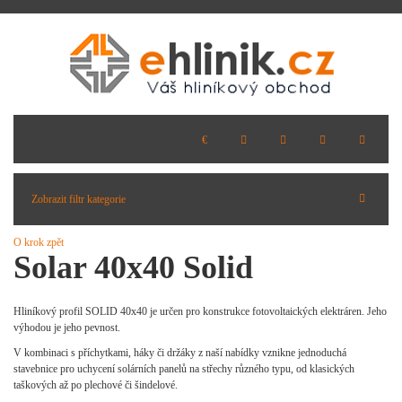
Zobrazit filtr kategorie
O krok zpět
Solar 40x40 Solid
Hliníkový profil SOLID 40x40 je určen pro konstrukce fotovoltaických elektráren. Jeho
výhodou je jeho pevnost.
V kombinaci s příchytkami, háky či držáky z naší nabídky vznikne jednoduchá
stavebnice pro uchycení solárních panelů na střechy různého typu, od klasických
taškových až po plechové či šindelové.