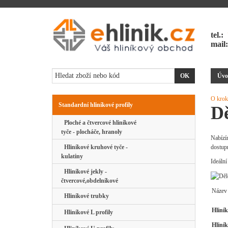
tel.:
mail
Úvo
O krok
Standardní hliníkové profily
Dě
Ploché a čtvercové hliníkové
tyče - plocháče, hranoly
Nabízí
Hliníkové kruhové tyče -
dostup
kulatiny
Ideální
Hliníkové jekly -
čtvercové,obdelníkové
Název
Hliníkové trubky
Hliní
Hliníkové L profily
Hliní