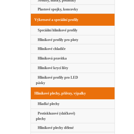
Šrouby, matky, podložky
Plastové spojky, koncovky
Výkresové a speciální profily
Speciální hliníkové profily
Hliníkové profily pro ploty
Hliníkové chladiče
Hliníková pravítka
Hliníkové krycí lišty
Hliníkové profily pro LED
pásky
Hliníkové plechy, přířezy, výpalky
Hladké plechy
Protiskluzové (slzičkové)
plechy
Hliníkové plechy dělené