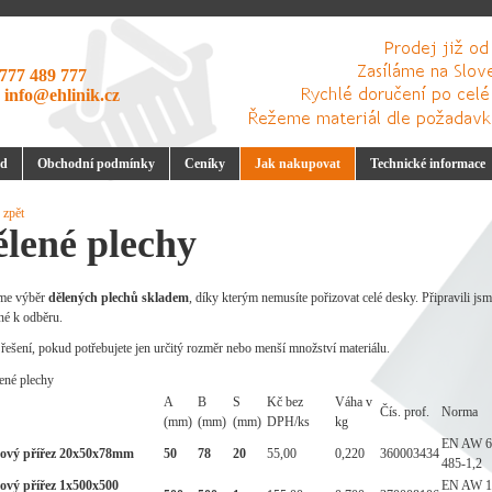
777 489 777
:
info@ehlinik.cz
d
Obchodní podmínky
Ceníky
Jak nakupovat
Technické informace
 zpět
lené plechy
me výběr
dělených plechů skladem
, díky kterým nemusíte pořizovat celé desky. Připravili js
né k odběru.
 řešení, pokud potřebujete jen určitý rozměr nebo menší množství materiálu.
A
B
S
Kč bez
Váha v
Čís. prof.
Norma
(mm)
(mm)
(mm)
DPH/ks
kg
EN AW 6
kový přířez 20x50x78mm
50
78
20
55,00
0,220
360003434
485-1,2
kový přířez 1x500x500
EN AW 1