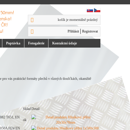
košík je momentálně prázdný
Přihlásit
Registrovat
Poptávka
Foto
galerie
Kontakt
ní údaje
me pro vás praktické formáty plechů v různých tloušťkách, okamžitě
Sklad
Detail
082 T651, EN
ok
050A H24 EN