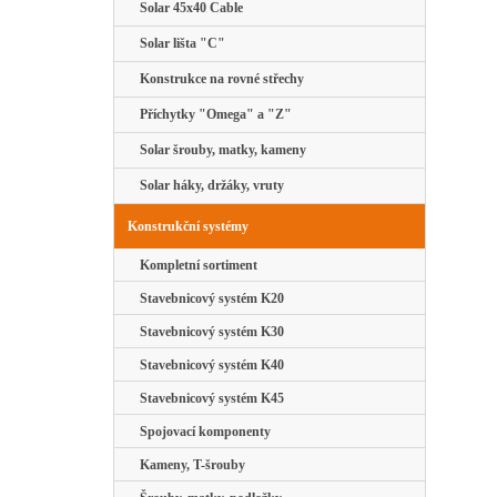
Solar 45x40 Cable
Solar lišta "C"
Konstrukce na rovné střechy
Příchytky "Omega" a "Z"
Solar šrouby, matky, kameny
Solar háky, držáky, vruty
Konstrukční systémy
Kompletní sortiment
Stavebnicový systém K20
Stavebnicový systém K30
Stavebnicový systém K40
Stavebnicový systém K45
Spojovací komponenty
Kameny, T-šrouby