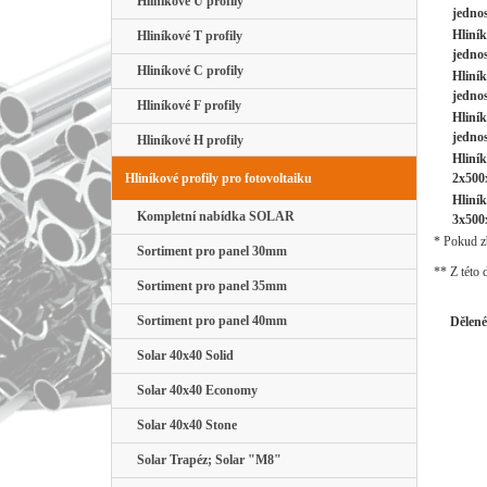
Hliníkové U profily
jednos
Hliník
Hliníkové T profily
jednos
Hliníkové C profily
Hliní
jednos
Hliníkové F profily
Hliní
jednos
Hliníkové H profily
Hliník
Hliníkové profily pro fotovoltaiku
2x500
Hliník
Kompletní nabídka SOLAR
3x500
* Pokud zb
Sortiment pro panel 30mm
** Z této 
Sortiment pro panel 35mm
Sortiment pro panel 40mm
Dělené
Solar 40x40 Solid
Solar 40x40 Economy
Solar 40x40 Stone
Solar Trapéz; Solar "M8"