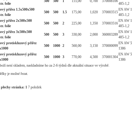
500
500
1
155,00
0,700
370008106
tr. folie
485-1,2
ový přířez 1.5x500x500
EN AW 1
500
500
1.5
175,00
1,020
370003515
tr. folie
485-1,2
kový přířez 2x500x500
EN AW 1
500
500
2
225,00
1,350
370003516
tr. folie
485-1,2
kový přířez 3x500x500
EN AW 1
500
500
3
330,00
2,000
360003289
tr. folie
485-1,2
ový protiskluzový přířez
EN AW 5
500
1000
2
560,00
3,150
370000099
x1000
1386
ový protiskluzový přířez
EN AW 5
500
1000
3
770,00
4,500
370001304
x1000
1386
oží není skladem, naskladníme ho za 2-6 týdnů dle aktuální situace ve výrobě.
délky je možné řezat.
 plechy stránka:
1
7 položek