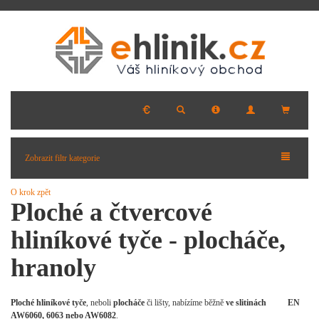
Zobrazit filtr kategorie
O krok zpět
Ploché a čtvercové
hliníkové tyče - plocháče,
hranoly
Ploché hliníkové tyče
, neboli
plocháče
či lišty, nabízíme běžně
ve slitinách EN
AW6060, 6063 nebo AW6082
.