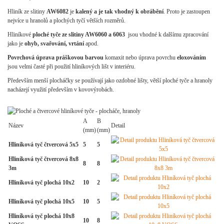
Hliník ze slitiny
AW6082
je
kalený a je tak vhodný k obrábění
. Proto je zastoupen
nejvíce u hranolů a plochých tyčí větších rozměrů.
Hliníkové
ploché tyče ze slitiny AW6060 a 6063
jsou vhodné k dalšímu zpracování
jako je
ohyb, svařování, vrtání
apod.
Povrchová úprava práškovou barvou
komaxit nebo úprava povrchu
eloxováním
jsou velmi časté při použití hliníkových lišt v interiéru.
Především menší plocháčky se používají jako ozdobné lišty, větší ploché tyče a hranoly
nacházejí využití především v kovovýrobách.
A
B
Název
Detail
(mm)
(mm)
Hliníková tyč čtvercová 5x5
5
5
Hliníková tyč čtvercová 8x8
8
8
3m
Hliníková tyč plochá 10x2
10
2
Hliníková tyč plochá 10x5
10
5
Hliníková tyč plochá 10x8
10
8