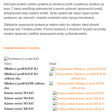
Klíčovým prvkem celého systému je hliníkový profil s podélnou drážkou ve
tvaru T, která umožňuje jednoduché a pevné uchycení spojovacích prvků,
příslušenství nebo dalších profilů. Tento systém tak nabízí nejen rychlé
sestavení, ale zároveň i snadné rozebrání nebo úpravu konstrukce.
Základním spojovacím prvkem je matice nebo tzv. kámen, který přesně
kopíruje tvar T-drážky profilu. Pomocí kamenů a vhodných šroubů lze profily
snadno spojovat s dalšími spojovacími prvky a příslušenstvím.
Katalog Konstrukční systémy
Název
Detail
Hliníkový profil K4545 R2
Hliníkový profil K4545 R2
stříbrný elox
Hliníkový profil K4590 stříbrný
elox
Kámen otočný M3 K45
Kámen otočný M4 K45
Kámen otočný M5 K45
Kámen otočný M6 K45