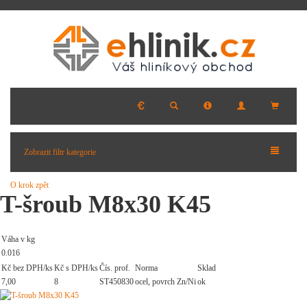
Zobrazit filtr kategorie
O krok zpět
T-šroub M8x30 K45
Váha v kg
0.016
Kč bez DPH/ks
Kč s DPH/ks
Čís. prof.
Norma
Sklad
7,00
8
ST450830
ocel, povrch Zn/Ni
ok