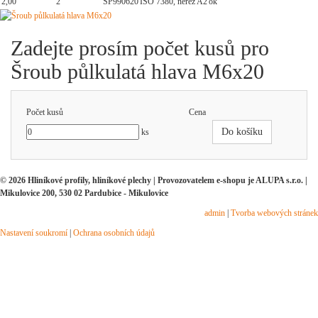
2,00
2
SP990620
ISO 7380, nerez A2
ok
Zadejte prosím počet kusů pro
Šroub půlkulatá hlava M6x20
Počet kusů
Cena
Do košíku
ks
© 2026 Hliníkové profily, hliníkové plechy | Provozovatelem e-shopu je ALUPA s.r.o. |
Mikulovice 200, 530 02 Pardubice - Mikulovice
admin
|
Tvorba webových stránek
Nastavení soukromí
|
Ochrana osobních údajů