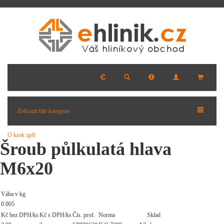
Zobrazit filtr kategorie
O krok zpět
Šroub půlkulatá hlava
M6x20
Váha v kg
0.005
Kč bez DPH/ks
Kč s DPH/ks
Čís. prof.
Norma
Sklad