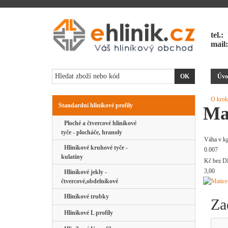
tel.:
mail
Úvo
O krok
Standardní hliníkové profily
Ma
Ploché a čtvercové hliníkové
tyče - plocháče, hranoly
Váha v k
Hliníkové kruhové tyče -
0.007
kulatiny
Kč bez D
3,00
Hliníkové jekly -
čtvercové,obdelníkové
Hliníkové trubky
Za
Hliníkové L profily