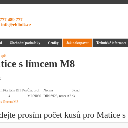
777 489 777
:
info@ehlinik.cz
d
Obchodní podmínky
Ceníky
Jak nakupovat
Technické informace
 zpět
tice s límcem M8
g
PH/ks
Kč s DPH/ks
Čís. prof.
Norma
Sklad
4
ML990801
DIN 6923, nerez A2
ok
dejte prosím počet kusů pro Matice 