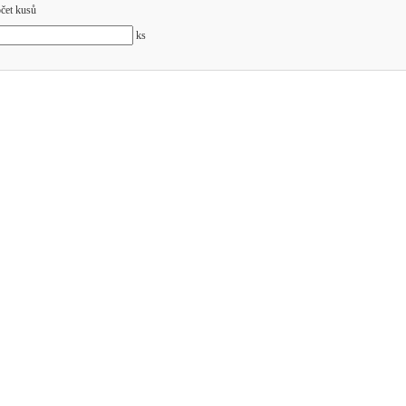
čet kusů
ks