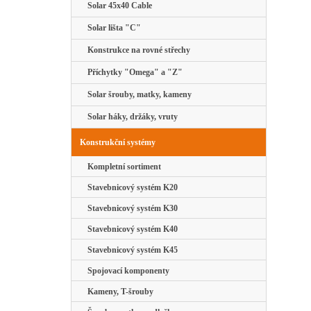
Solar 45x40 Cable
Solar lišta "C"
Konstrukce na rovné střechy
Příchytky "Omega" a "Z"
Solar šrouby, matky, kameny
Solar háky, držáky, vruty
Konstrukční systémy
Kompletní sortiment
Stavebnicový systém K20
Stavebnicový systém K30
Stavebnicový systém K40
Stavebnicový systém K45
Spojovací komponenty
Kameny, T-šrouby