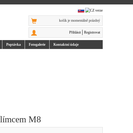
košík je momentálně prázdný
Přihlásit
Registrovat
Poptávka
Foto
galerie
Kontakt
ní údaje
s límcem M8