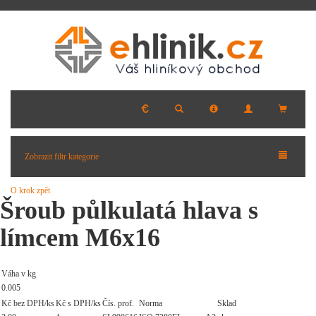
Zobrazit filtr kategorie
O krok zpět
Šroub půlkulatá hlava s
límcem M6x16
Váha v kg
0.005
Kč bez DPH/ks
Kč s DPH/ks
Čís. prof.
Norma
Sklad