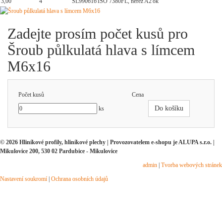
3,00
4
SL990616
ISO 7380FL, nerez A2
ok
Zadejte prosím počet kusů pro
Šroub půlkulatá hlava s límcem
M6x16
Počet kusů
Cena
Do košíku
ks
© 2026 Hliníkové profily, hliníkové plechy | Provozovatelem e-shopu je ALUPA s.r.o. |
Mikulovice 200, 530 02 Pardubice - Mikulovice
admin
|
Tvorba webových stránek
Nastavení soukromí
|
Ochrana osobních údajů