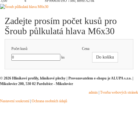
3,00
4
SP990630
ISO 7380, nerez A2
ok
Zadejte prosím počet kusů pro
Šroub půlkulatá hlava M6x30
Počet kusů
Cena
Do košíku
ks
© 2026 Hliníkové profily, hliníkové plechy | Provozovatelem e-shopu je ALUPA s.r.o. |
Mikulovice 200, 530 02 Pardubice - Mikulovice
admin
|
Tvorba webových stránek
Nastavení soukromí
|
Ochrana osobních údajů