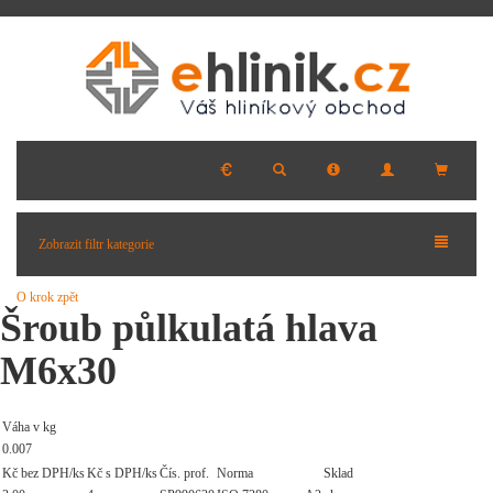
Zobrazit filtr kategorie
O krok zpět
Šroub půlkulatá hlava
M6x30
Váha v kg
0.007
Kč bez DPH/ks
Kč s DPH/ks
Čís. prof.
Norma
Sklad