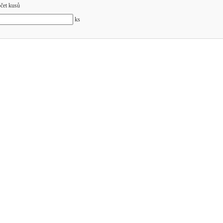
čet kusů
ks