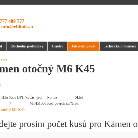
777 489 777
:
info@ehlinik.cz
d
Obchodní podmínky
Ceníky
Jak nakupovat
Technické informace
 zpět
men otočný M6 K45
g
PH/ks
Kč s DPH/ks
Čís. prof.
Norma
Sklad
7
MT451006
ocel, povrch Zn/Ni
ok
dejte prosím počet kusů pro Kámen