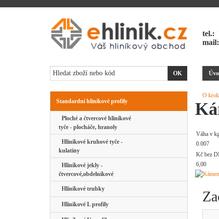
tel.:
mail
Úvo
O krok
Standardní hliníkové profily
Ká
Ploché a čtvercové hliníkové
tyče - plocháče, hranoly
Váha v k
Hliníkové kruhové tyče -
0.007
kulatiny
Kč bez D
6,00
Hliníkové jekly -
čtvercové,obdelníkové
Hliníkové trubky
Za
Hliníkové L profily