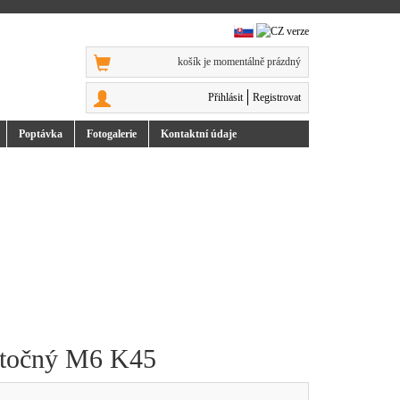
košík je momentálně prázdný
Přihlásit
Registrovat
Poptávka
Foto
galerie
Kontakt
ní údaje
 otočný M6 K45