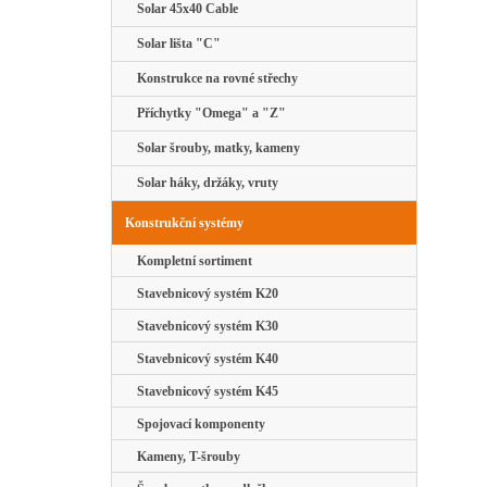
Solar 45x40 Cable
Solar lišta "C"
Konstrukce na rovné střechy
Příchytky "Omega" a "Z"
Solar šrouby, matky, kameny
Solar háky, držáky, vruty
Konstrukční systémy
Kompletní sortiment
Stavebnicový systém K20
Stavebnicový systém K30
Stavebnicový systém K40
Stavebnicový systém K45
Spojovací komponenty
Kameny, T-šrouby