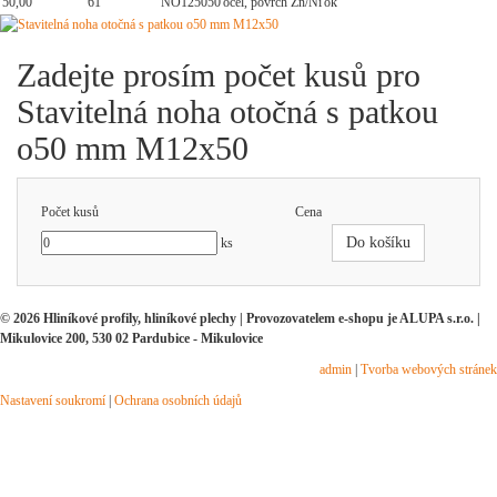
50,00
61
NO125050
ocel, povrch Zn/Ni
ok
Zadejte prosím počet kusů pro
Stavitelná noha otočná s patkou
o50 mm M12x50
Počet kusů
Cena
Do košíku
ks
© 2026 Hliníkové profily, hliníkové plechy | Provozovatelem e-shopu je ALUPA s.r.o. |
Mikulovice 200, 530 02 Pardubice - Mikulovice
admin
|
Tvorba webových stránek
Nastavení soukromí
|
Ochrana osobních údajů