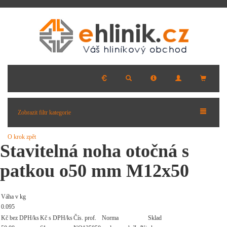
Zobrazit filtr kategorie
O krok zpět
Stavitelná noha otočná s
patkou o50 mm M12x50
Váha v kg
0.095
Kč bez DPH/ks
Kč s DPH/ks
Čís. prof.
Norma
Sklad