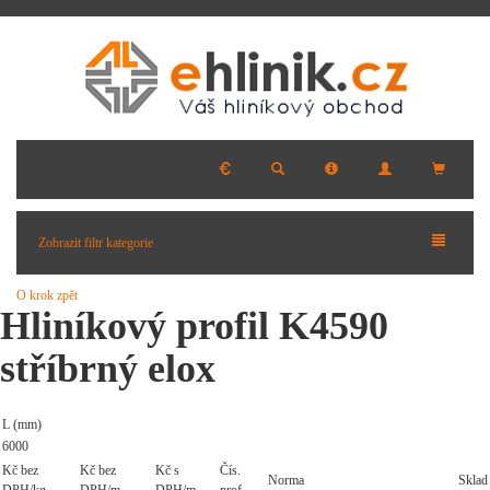
Zobrazit filtr kategorie
O krok zpět
Hliníkový profil K4590
stříbrný elox
L (mm)
6000
Kč bez
Kč bez
Kč s
Čís.
Norma
Sklad