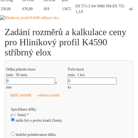
DPH/kg
DPH/m
DPH/m
prof.
EN 573-3 AW 6060 T66 EN 755-
230,00
676,89
819
13472
ok
1,2,9
Zadání rozměrů a kalkulace ceny
pro Hliníkový profil K4590
stříbrný elox
Délka jednoho kusu
Počet kusů
(min.: 50 mm)
(min.: 1 ks)
*
mm
ks
další rozměr
- odebrat rozměr
Specifikace délky
(+/- 5mm) *
může být o prořez kratší (5mm)
dodržet požadovanou délku