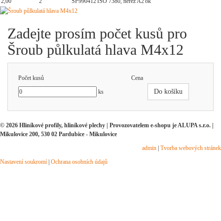
2,00
2
SP990412
ISO 7380, nerez A2
ok
Zadejte prosím počet kusů pro
Šroub půlkulatá hlava M4x12
Počet kusů
Cena
Do košíku
ks
© 2026 Hliníkové profily, hliníkové plechy | Provozovatelem e-shopu je ALUPA s.r.o. |
Mikulovice 200, 530 02 Pardubice - Mikulovice
admin
|
Tvorba webových stránek
Nastavení soukromí
|
Ochrana osobních údajů