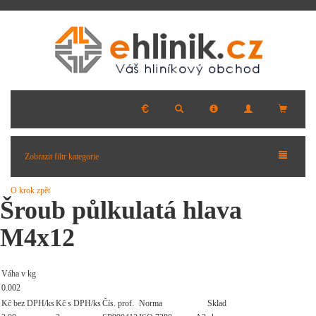
Zobrazit filtr kategorie
O krok zpět
Šroub půlkulatá hlava
M4x12
Váha v kg
0.002
Kč bez DPH/ks
Kč s DPH/ks
Čís. prof.
Norma
Sklad