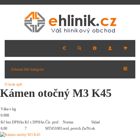
Zobrazit filtr kategorie
O krok zpět
Kámen otočný M3 K45
Váha v kg
0.008
Kč bez DPH/ks
Kč s DPH/ks
Čís. prof.
Norma
Sklad
6,00
7
MT451003
ocel, povrch Zn/Ni
ok