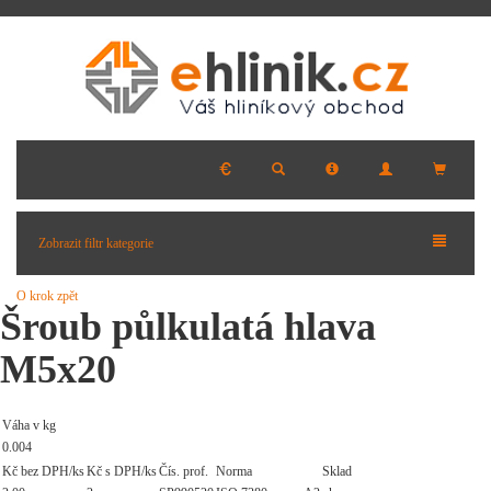
Zobrazit filtr kategorie
O krok zpět
Šroub půlkulatá hlava
M5x20
Váha v kg
0.004
Kč bez DPH/ks
Kč s DPH/ks
Čís. prof.
Norma
Sklad