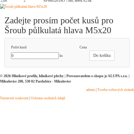
2,00
2
SP990520
ISO 7380, nerez A2
ok
Zadejte prosím počet kusů pro
Šroub půlkulatá hlava M5x20
Počet kusů
Cena
Do košíku
ks
© 2026 Hliníkové profily, hliníkové plechy | Provozovatelem e-shopu je ALUPA s.r.o. |
Mikulovice 200, 530 02 Pardubice - Mikulovice
admin
|
Tvorba webových stránek
Nastavení soukromí
|
Ochrana osobních údajů