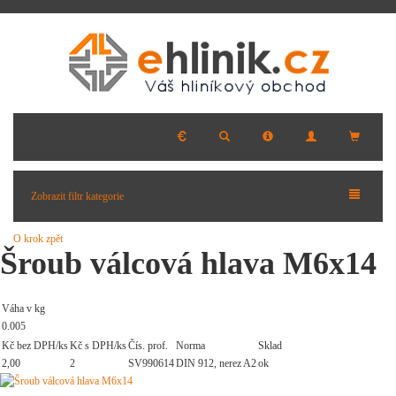
Zobrazit filtr kategorie
O krok zpět
Šroub válcová hlava M6x14
Váha v kg
0.005
Kč bez DPH/ks
Kč s DPH/ks
Čís. prof.
Norma
Sklad
2,00
2
SV990614
DIN 912, nerez A2
ok