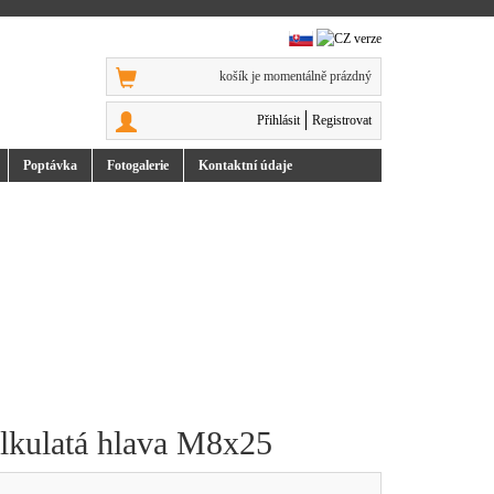
košík je momentálně prázdný
Přihlásit
Registrovat
Poptávka
Foto
galerie
Kontakt
ní údaje
ůlkulatá hlava M8x25