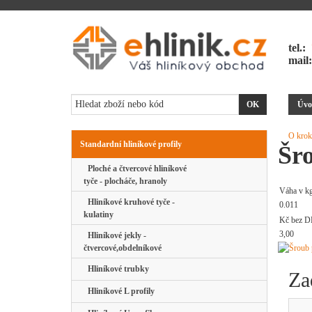
tel.:
mail
Úvo
O krok
Standardní hliníkové profily
Šr
Ploché a čtvercové hliníkové
tyče - plocháče, hranoly
Váha v k
Hliníkové kruhové tyče -
0.011
kulatiny
Kč bez D
3,00
Hliníkové jekly -
čtvercové,obdelníkové
Hliníkové trubky
Za
Hliníkové L profily