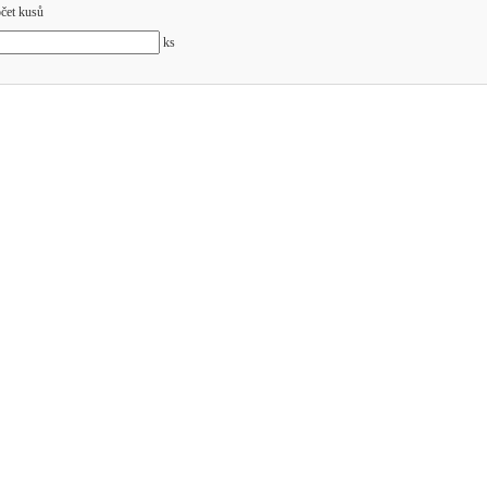
čet kusů
ks