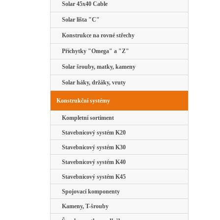
Solar 45x40 Cable
Solar lišta "C"
Konstrukce na rovné střechy
Příchytky "Omega" a "Z"
Solar šrouby, matky, kameny
Solar háky, držáky, vruty
Konstrukční systémy
Kompletní sortiment
Stavebnicový systém K20
Stavebnicový systém K30
Stavebnicový systém K40
Stavebnicový systém K45
Spojovací komponenty
Kameny, T-šrouby