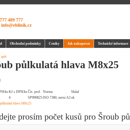
777 489 777
:
info@ehlinik.cz
d
Obchodní podmínky
Ceníky
Jak nakupovat
Technické informace
 zpět
oub půlkulatá hlava M8x25
g
PH/ks
Kč s DPH/ks
Čís. prof.
Norma
Sklad
4
SP990825
ISO 7380, nerez A2
ok
dejte prosím počet kusů pro Šroub p