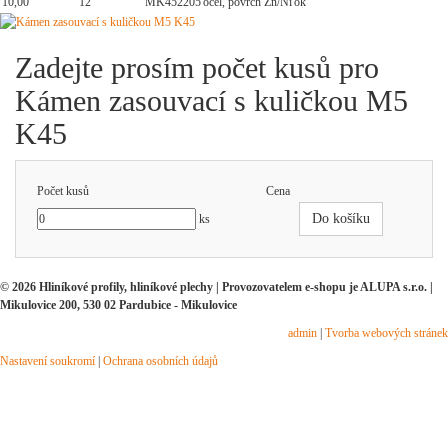
10,00
12
MK452205
ocel, povrch Zn/Ni
ok
Zadejte prosím počet kusů pro
Kámen zasouvací s kuličkou M5
K45
Počet kusů
Cena
Do košíku
ks
© 2026 Hliníkové profily, hliníkové plechy | Provozovatelem e-shopu je ALUPA s.r.o. |
Mikulovice 200, 530 02 Pardubice - Mikulovice
admin
|
Tvorba webových stránek
Nastavení soukromí
|
Ochrana osobních údajů