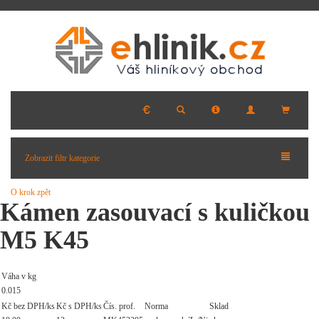
Zobrazit filtr kategorie
O krok zpět
Kámen zasouvací s kuličkou
M5 K45
Váha v kg
0.015
Kč bez DPH/ks
Kč s DPH/ks
Čís. prof.
Norma
Sklad