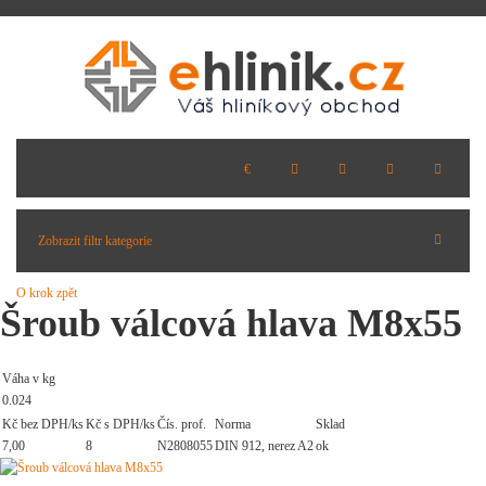
Zobrazit filtr kategorie
O krok zpět
Šroub válcová hlava M8x55
Váha v kg
0.024
Kč bez DPH/ks
Kč s DPH/ks
Čís. prof.
Norma
Sklad
7,00
8
N2808055
DIN 912, nerez A2
ok