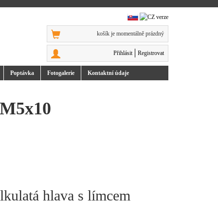
košík je momentálně prázdný
Přihlásit
Registrovat
Poptávka
Foto
galerie
Kontakt
ní údaje
m M5x10
lkulatá hlava s límcem