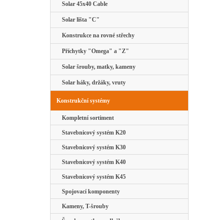
Solar 45x40 Cable
Solar lišta "C"
Konstrukce na rovné střechy
Příchytky "Omega" a "Z"
Solar šrouby, matky, kameny
Solar háky, držáky, vruty
Konstrukční systémy
Kompletní sortiment
Stavebnicový systém K20
Stavebnicový systém K30
Stavebnicový systém K40
Stavebnicový systém K45
Spojovací komponenty
Kameny, T-šrouby