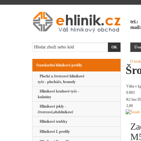
tel.:
mail
Úvo
O krok
Standardní hliníkové profily
Šr
Ploché a čtvercové hliníkové
tyče - plocháče, hranoly
Váha v k
Hliníkové kruhové tyče -
0.003
kulatiny
Kč bez D
2,00
Hliníkové jekly -
čtvercové,obdelníkové
Hliníkové trubky
Za
Hliníkové L profily
M