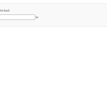
čet kusů
ks