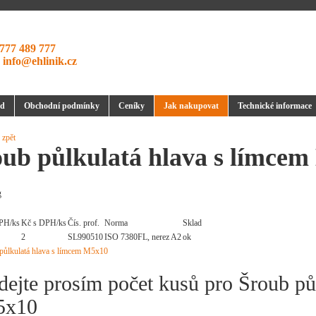
777 489 777
:
info@ehlinik.cz
d
Obchodní podmínky
Ceníky
Jak nakupovat
Technické informace
 zpět
oub půlkulatá hlava s límce
g
PH/ks
Kč s DPH/ks
Čís. prof.
Norma
Sklad
2
SL990510
ISO 7380FL, nerez A2
ok
dejte prosím počet kusů pro Šroub pů
5x10