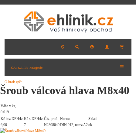
Zobrazit filtr kategorie
O krok zpět
Šroub válcová hlava M8x40
Váha v kg
0.019
Kč bez DPH/ks
Kč s DPH/ks
Čís. prof.
Norma
Sklad
6,00
7
N2808040
DIN 912, nerez A2
ok