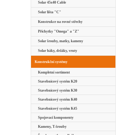
Solar 45x40 Cable
Solar lišta "C"
Konstrukce na rovné střechy
Příchytky "Omega" a "Z"
Solar šrouby, matky, kameny
Solar háky, držáky, vruty
Konstrukční systémy
Kompletní sortiment
Stavebnicový systém K20
Stavebnicový systém K30
Stavebnicový systém K40
Stavebnicový systém K45
Spojovací komponenty
Kameny, T-šrouby