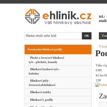
tel.:
mail
Úvo
O krok
Standardní hliníkové profily
Po
Ploché a čtvercové hliníkové
tyče - plocháče, hranoly
Váha v k
Hliníkové kruhové tyče -
0.001
kulatiny
Kč bez D
1,00
Hliníkové jekly -
čtvercové,obdelníkové
Hliníkové trubky
Za
Hliníkové L profily