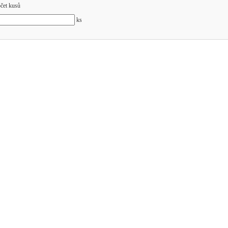
čet kusů
ks