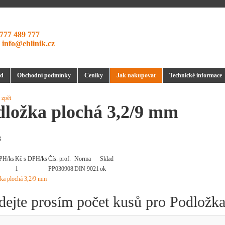
777 489 777
:
info@ehlinik.cz
d
Obchodní podmínky
Ceníky
Jak nakupovat
Technické informace
 zpět
dložka plochá 3,2/9 mm
g
PH/ks
Kč s DPH/ks
Čís. prof.
Norma
Sklad
1
PP030908
DIN 9021
ok
dejte prosím počet kusů pro Podložk