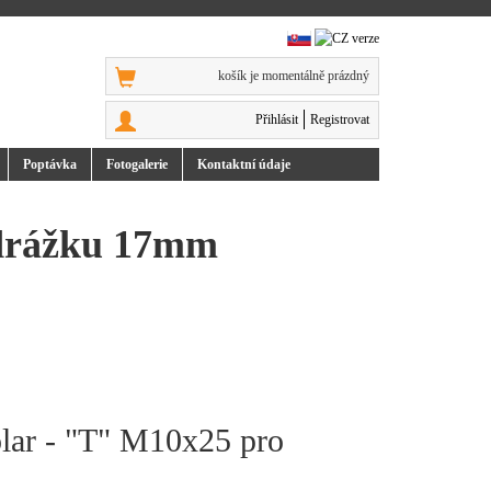
košík je momentálně prázdný
Přihlásit
Registrovat
Poptávka
Foto
galerie
Kontakt
ní údaje
 drážku 17mm
olar - "T" M10x25 pro