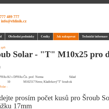
777 489 777
:
info@ehlinik.cz
d
Obchodní podmínky
Ceníky
Jak nakupovat
Technické informace
 zpět
oub Solar - "T" M10x25 pro
g
PH/ks
Kč s DPH/ks
Čís. prof.
Norma
Sklad
10
M102517
Nerez; Kladívkový"T" šroub
ok
dejte prosím počet kusů pro Šroub S
ážku 17mm