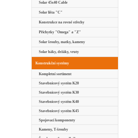
Solar 45x40 Cable
Solar lišta "C"
Konstrukce na rovné střechy
Příchytky "Omega" a "Z"
Solar šrouby, matky, kameny
Solar háky, držáky, vruty
Konstrukční systémy
Kompletní sortiment
Stavebnicový systém K20
Stavebnicový systém K30
Stavebnicový systém K40
Stavebnicový systém K45
Spojovací komponenty
Kameny, T-šrouby