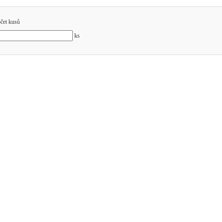
čet kusů
ks