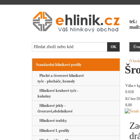
tel.:
mail
Úvo
O krok
Standardní hliníkové profily
Šr
Ploché a čtvercové hliníkové
tyče - plocháče, hranoly
Váha v k
Hliníkové kruhové tyče -
0.018
kulatiny
Kč bez D
8,00
Hliníkové jekly -
čtvercové,obdelníkové
Hliníkové trubky
Za
Hliníkové L profily
dr