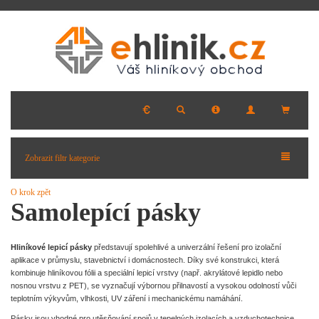
Zobrazit filtr kategorie
O krok zpět
Samolepící pásky
Hliníkové lepicí pásky
představují spolehlivé a univerzální řešení pro izolační
aplikace v průmyslu, stavebnictví i domácnostech. Díky své konstrukci, která
kombinuje hliníkovou fólii a speciální lepicí vrstvy (např. akrylátové lepidlo nebo
nosnou vrstvu z PET), se vyznačují výbornou přilnavostí a vysokou odolností vůči
teplotním výkyvům, vlhkosti, UV záření i mechanickému namáhání.
Pásky jsou vhodné pro utěsňování spojů v tepelných izolacích a vzduchotechnice,