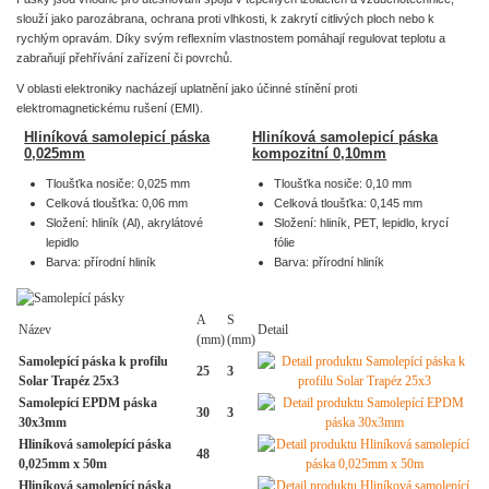
slouží jako parozábrana, ochrana proti vlhkosti, k zakrytí citlivých ploch nebo k
rychlým opravám. Díky svým reflexním vlastnostem pomáhají regulovat teplotu a
zabraňují přehřívání zařízení či povrchů.
V oblasti elektroniky nacházejí uplatnění jako účinné stínění proti
elektromagnetickému rušení (EMI).
Hliníková samolepicí páska
Hliníková samolepicí páska
0,025mm
kompozitní 0,10mm
Tloušťka nosiče: 0,025 mm
Tloušťka nosiče: 0,10 mm
Celková tloušťka: 0,06 mm
Celková tloušťka: 0,145 mm
Složení: hliník (Al), akrylátové
Složení: hliník, PET, lepidlo, krycí
lepidlo
fólie
Barva: přírodní hliník
Barva: přírodní hliník
A
S
Název
Detail
(mm)
(mm)
Samolepící páska k profilu
25
3
Solar Trapéz 25x3
Samolepící EPDM páska
30
3
30x3mm
Hliníková samolepící páska
48
0,025mm x 50m
Hliníková samolepící páska