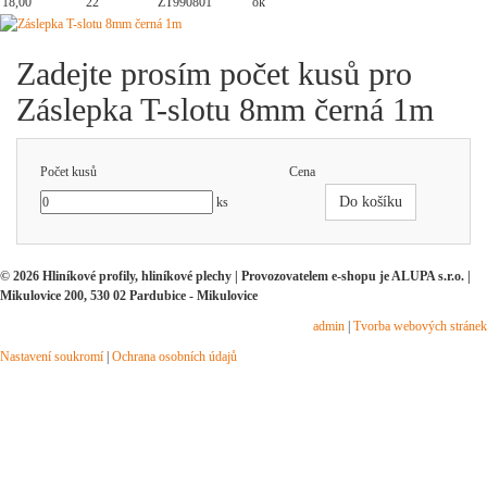
18,00
22
ZT990801
ok
Zadejte prosím počet kusů pro
Záslepka T-slotu 8mm černá 1m
Počet kusů
Cena
Do košíku
ks
© 2026 Hliníkové profily, hliníkové plechy | Provozovatelem e-shopu je ALUPA s.r.o. |
Mikulovice 200, 530 02 Pardubice - Mikulovice
admin
|
Tvorba webových stránek
Nastavení soukromí
|
Ochrana osobních údajů