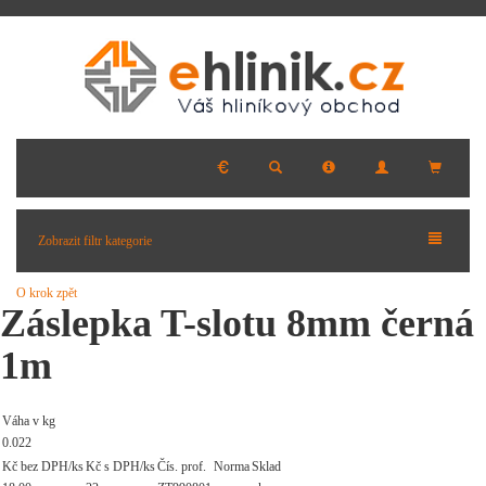
Zobrazit filtr kategorie
O krok zpět
Záslepka T-slotu 8mm černá
1m
Váha v kg
0.022
Kč bez DPH/ks
Kč s DPH/ks
Čís. prof.
Norma
Sklad