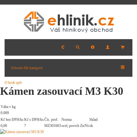
Zobrazit filtr kategorie
O krok zpět
Kámen zasouvací M3 K30
Váha v kg
0.009
Kč bez DPH/ks
Kč s DPH/ks
Čís. prof.
Norma
Sklad
6,00
7
MZ301603
ocel, povrch Zn/Ni
ok