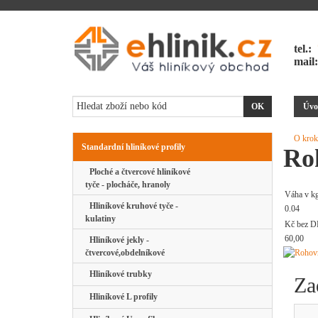
tel.:
mail
Úvo
O krok
Standardní hliníkové profily
Ro
Ploché a čtvercové hliníkové
tyče - plocháče, hranoly
Váha v k
Hliníkové kruhové tyče -
0.04
kulatiny
Kč bez D
60,00
Hliníkové jekly -
čtvercové,obdelníkové
Hliníkové trubky
Za
Hliníkové L profily