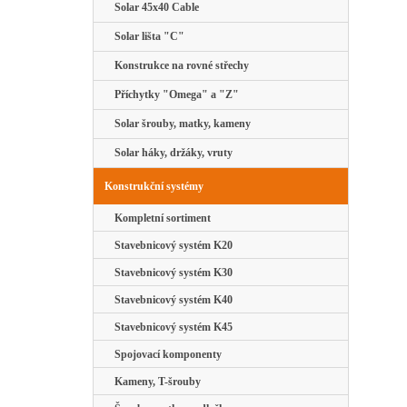
Solar 45x40 Cable
Solar lišta "C"
Konstrukce na rovné střechy
Příchytky "Omega" a "Z"
Solar šrouby, matky, kameny
Solar háky, držáky, vruty
Konstrukční systémy
Kompletní sortiment
Stavebnicový systém K20
Stavebnicový systém K30
Stavebnicový systém K40
Stavebnicový systém K45
Spojovací komponenty
Kameny, T-šrouby