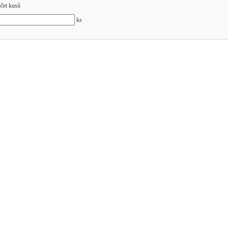
čet kusů
ks