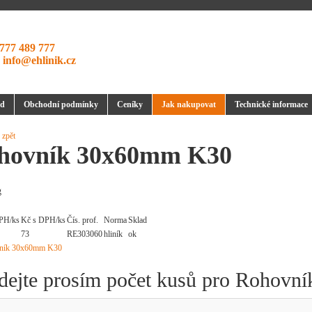
777 489 777
:
info@ehlinik.cz
d
Obchodní podmínky
Ceníky
Jak nakupovat
Technické informace
 zpět
hovník 30x60mm K30
g
PH/ks
Kč s DPH/ks
Čís. prof.
Norma
Sklad
73
RE303060
hliník
ok
dejte prosím počet kusů pro Rohov