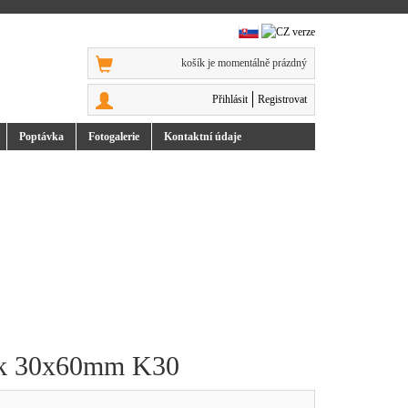
košík je momentálně prázdný
Přihlásit
Registrovat
Poptávka
Foto
galerie
Kontakt
ní údaje
ník 30x60mm K30