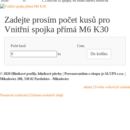
39,00
47
CT300106
1x spojka; 4x šroub stavěcí M6x8
ok
Zadejte prosím počet kusů pro
Vnitřní spojka přímá M6 K30
Počet kusů
Cena
Do košíku
ks
© 2026 Hliníkové profily, hliníkové plechy | Provozovatelem e-shopu je ALUPA s.r.o. |
Mikulovice 200, 530 02 Pardubice - Mikulovice
admin
|
Tvorba webových stránek
Nastavení soukromí
|
Ochrana osobních údajů