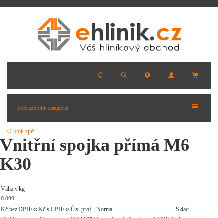
Zobrazit filtr kategorie
O krok zpět
Vnitřní spojka přímá M6
K30
Váha v kg
0.099
Kč bez DPH/ks
Kč s DPH/ks
Čís. prof.
Norma
Sklad