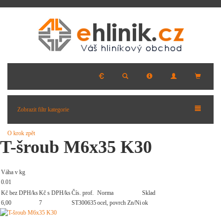
Zobrazit filtr kategorie
O krok zpět
T-šroub M6x35 K30
Váha v kg
0.01
Kč bez DPH/ks
Kč s DPH/ks
Čís. prof.
Norma
Sklad
6,00
7
ST300635
ocel, povrch Zn/Ni
ok