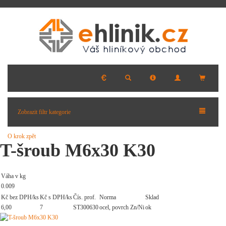
Zobrazit filtr kategorie
O krok zpět
T-šroub M6x30 K30
Váha v kg
0.009
Kč bez DPH/ks
Kč s DPH/ks
Čís. prof.
Norma
Sklad
6,00
7
ST300630
ocel, povrch Zn/Ni
ok