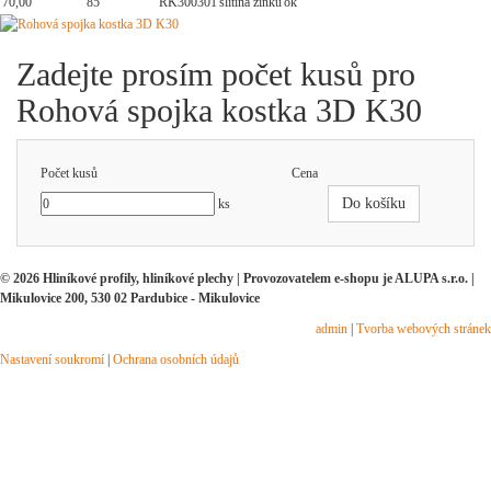
70,00
85
RK300301
slitina zinku
ok
Zadejte prosím počet kusů pro
Rohová spojka kostka 3D K30
Počet kusů
Cena
Do košíku
ks
© 2026 Hliníkové profily, hliníkové plechy | Provozovatelem e-shopu je ALUPA s.r.o. |
Mikulovice 200, 530 02 Pardubice - Mikulovice
admin
|
Tvorba webových stránek
Nastavení soukromí
|
Ochrana osobních údajů