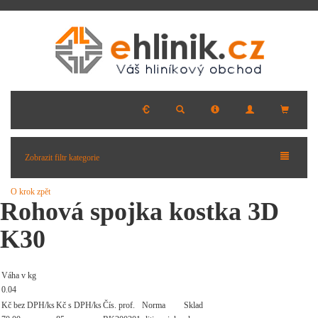
Zobrazit filtr kategorie
O krok zpět
Rohová spojka kostka 3D
K30
Váha v kg
0.04
Kč bez DPH/ks
Kč s DPH/ks
Čís. prof.
Norma
Sklad