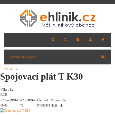
Zobrazit filtr kategorie
O krok zpět
Spojovací plát T K30
Váha v kg
0.058
Kč bez DPH/ks
Kč s DPH/ks
Čís. prof.
Norma
Sklad
60,00
73
PT300904
hliník
ok