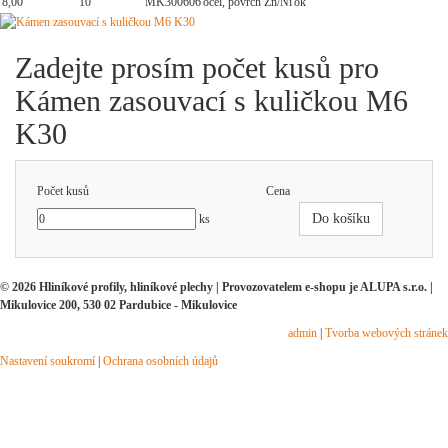
8,00
10
MK300606
ocel, povrch Zn/Ni
ok
Zadejte prosím počet kusů pro
Kámen zasouvací s kuličkou M6
K30
Počet kusů
Cena
Do košíku
ks
© 2026 Hliníkové profily, hliníkové plechy | Provozovatelem e-shopu je ALUPA s.r.o. |
Mikulovice 200, 530 02 Pardubice - Mikulovice
admin
|
Tvorba webových stránek
Nastavení soukromí
|
Ochrana osobních údajů