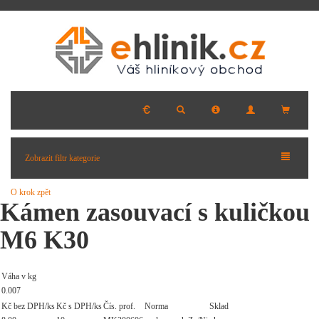
Zobrazit filtr kategorie
O krok zpět
Kámen zasouvací s kuličkou
M6 K30
Váha v kg
0.007
Kč bez DPH/ks
Kč s DPH/ks
Čís. prof.
Norma
Sklad