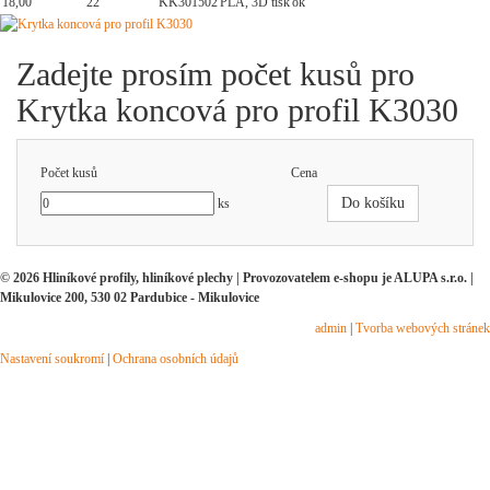
18,00
22
KK301502
PLA, 3D tisk
ok
Zadejte prosím počet kusů pro
Krytka koncová pro profil K3030
Počet kusů
Cena
Do košíku
ks
© 2026 Hliníkové profily, hliníkové plechy | Provozovatelem e-shopu je ALUPA s.r.o. |
Mikulovice 200, 530 02 Pardubice - Mikulovice
admin
|
Tvorba webových stránek
Nastavení soukromí
|
Ochrana osobních údajů