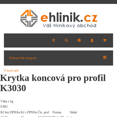
Zobrazit filtr kategorie
O krok zpět
Krytka koncová pro profil
K3030
Váha v kg
0.002
Kč bez DPH/ks
Kč s DPH/ks
Čís. prof.
Norma
Sklad