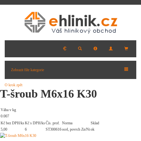
Zobrazit filtr kategorie
O krok zpět
T-šroub M6x16 K30
Váha v kg
0.007
Kč bez DPH/ks
Kč s DPH/ks
Čís. prof.
Norma
Sklad
5,00
6
ST300616
ocel, povrch Zn/Ni
ok