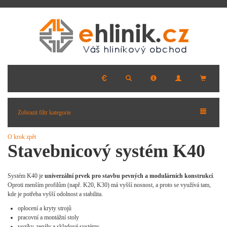
Zobrazit filtr kategorie
O krok zpět
Stavebnicový systém K40
Systém K40 je
univerzální prvek pro stavbu pevných a modulárních konstrukcí
.
Oproti menším profilům (např. K20, K30) má vyšší nosnost, a proto se využívá tam,
kde je potřeba vyšší odolnost a stabilita.
oplocení a kryty strojů
pracovní a montážní stoly
vozíky, regály a skladové systémy