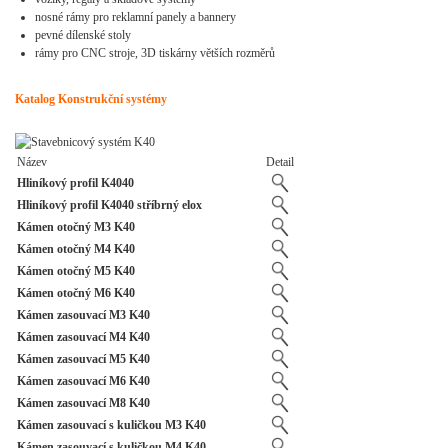
nosné rámy pro reklamní panely a bannery
pevné dílenské stoly
rámy pro CNC stroje, 3D tiskárny větších rozměrů
Katalog Konstrukční systémy
Název
Detail
Hliníkový profil K4040
Hliníkový profil K4040 stříbrný elox
Kámen otočný M3 K40
Kámen otočný M4 K40
Kámen otočný M5 K40
Kámen otočný M6 K40
Kámen zasouvací M3 K40
Kámen zasouvací M4 K40
Kámen zasouvací M5 K40
Kámen zasouvací M6 K40
Kámen zasouvací M8 K40
Kámen zasouvací s kuličkou M3 K40
Kámen zasouvací s kuličkou M4 K40