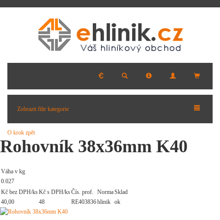
Zobrazit filtr kategorie
O krok zpět
Rohovník 38x36mm K40
Váha v kg
0.027
Kč bez DPH/ks
Kč s DPH/ks
Čís. prof.
Norma
Sklad
40,00
48
RE403836
hlinik
ok