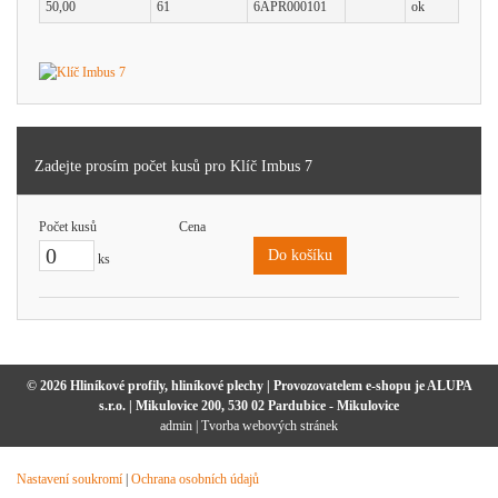
50,00
61
6APR000101
ok
Zadejte prosím počet kusů pro Klíč Imbus 7
Počet kusů
Cena
Do košíku
ks
© 2026 Hliníkové profily, hliníkové plechy | Provozovatelem e-shopu je ALUPA
s.r.o. | Mikulovice 200, 530 02 Pardubice - Mikulovice
admin
|
Tvorba webových stránek
Nastavení soukromí
|
Ochrana osobních údajů