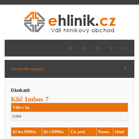
Zobrazit filtr kategorie
O krok zpět
Klíč Imbus 7
Váha v kg
0.064
Kč bez DPH/ks
Kč s DPH/ks
Čís. prof.
Norma
Sklad