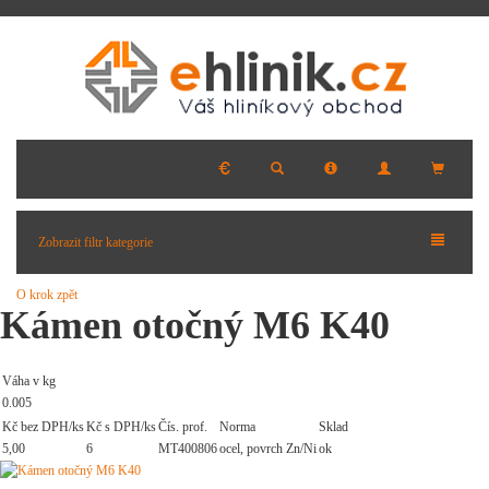
Zobrazit filtr kategorie
O krok zpět
Kámen otočný M6 K40
Váha v kg
0.005
Kč bez DPH/ks
Kč s DPH/ks
Čís. prof.
Norma
Sklad
5,00
6
MT400806
ocel, povrch Zn/Ni
ok