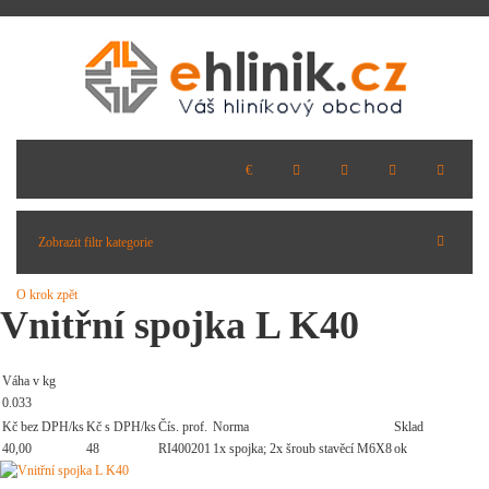
Zobrazit filtr kategorie
O krok zpět
Vnitřní spojka L K40
Váha v kg
0.033
Kč bez DPH/ks
Kč s DPH/ks
Čís. prof.
Norma
Sklad
40,00
48
RI400201
1x spojka; 2x šroub stavěcí M6X8
ok