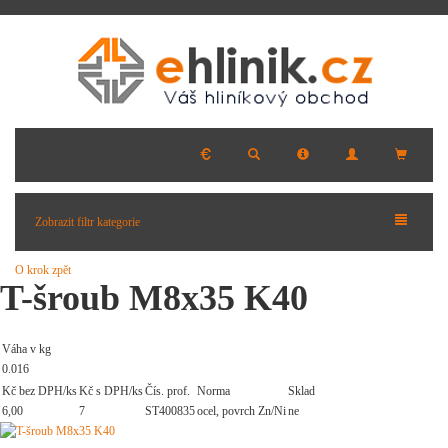
Zobrazit filtr kategorie
O krok zpět
T-šroub M8x35 K40
Váha v kg
0.016
Kč bez DPH/ks
Kč s DPH/ks
Čís. prof.
Norma
Sklad
6,00
7
ST400835
ocel, povrch Zn/Ni
ne