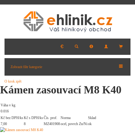
Zobrazit filtr kategorie
O krok zpět
Kámen zasouvací M8 K40
Váha v kg
0.016
Kč bez DPH/ks
Kč s DPH/ks
Čís. prof.
Norma
Sklad
7,00
8
MZ401908
ocel, povrch Zn/Ni
ok