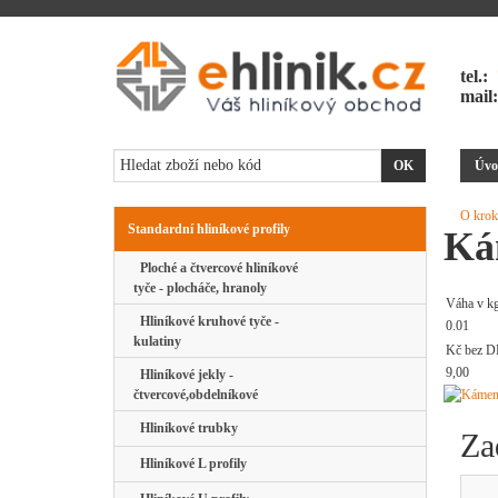
tel.:
mail
Úvo
O krok
Standardní hliníkové profily
Ká
Ploché a čtvercové hliníkové
tyče - plocháče, hranoly
Váha v k
Hliníkové kruhové tyče -
0.01
kulatiny
Kč bez D
9,00
Hliníkové jekly -
čtvercové,obdelníkové
Hliníkové trubky
Za
Hliníkové L profily