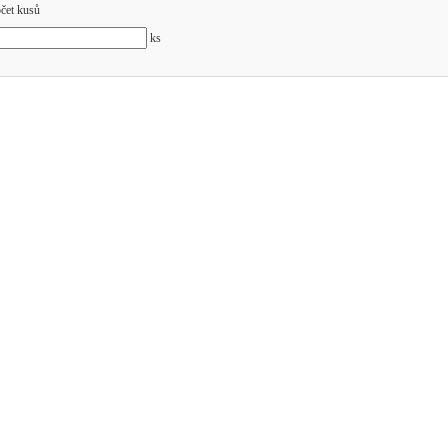
čet kusů
ks