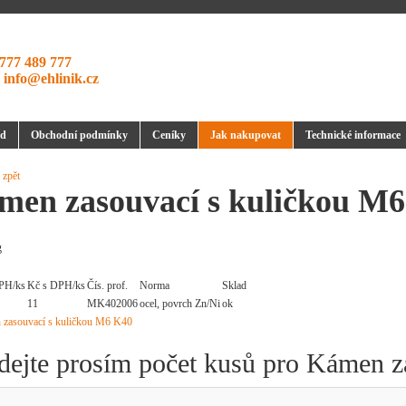
777 489 777
:
info@ehlinik.cz
d
Obchodní podmínky
Ceníky
Jak nakupovat
Technické informace
 zpět
men zasouvací s kuličkou M
g
PH/ks
Kč s DPH/ks
Čís. prof.
Norma
Sklad
11
MK402006
ocel, povrch Zn/Ni
ok
dejte prosím počet kusů pro Kámen 