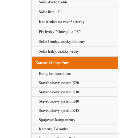
Solar 45x40 Cable
Solar lišta "C"
Konstrukce na rovné střechy
Příchytky "Omega" a "Z"
Solar šrouby, matky, kameny
Solar háky, držáky, vruty
Konstrukční systémy
Kompletní sortiment
Stavebnicový systém K20
Stavebnicový systém K30
Stavebnicový systém K40
Stavebnicový systém K45
Spojovací komponenty
Kameny, T-šrouby