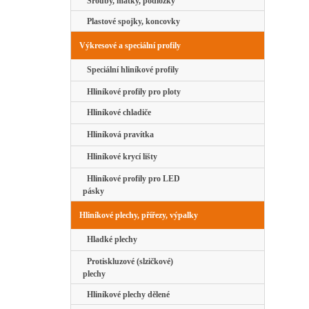
Šrouby, matky, podložky
Plastové spojky, koncovky
Výkresové a speciální profily
Speciální hliníkové profily
Hliníkové profily pro ploty
Hliníkové chladiče
Hliníková pravítka
Hliníkové krycí lišty
Hliníkové profily pro LED
pásky
Hliníkové plechy, přířezy, výpalky
Hladké plechy
Protiskluzové (slzičkové)
plechy
Hliníkové plechy dělené