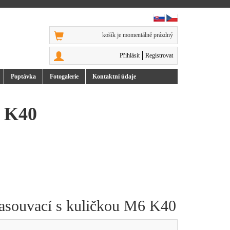
košík je momentálně prázdný
Přihlásit
Registrovat
Poptávka
Foto
galerie
Kontakt
ní údaje
6 K40
zasouvací s kuličkou M6 K40