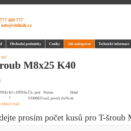
777 489 777
:
info@ehlinik.cz
d
Obchodní podmínky
Ceníky
Jak nakupovat
Technické informace
 zpět
šroub M8x25 K40
g
PH/ks
Kč s DPH/ks
Čís. prof.
Norma
Sklad
7
ST400825
ocel, povrch Zn/Ni
ok
dejte prosím počet kusů pro T-šrou