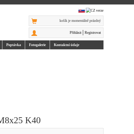
košík je momentálně prázdný
Přihlásit
Registrovat
Poptávka
Foto
galerie
Kontakt
ní údaje
b M8x25 K40