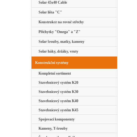
Solar 45x40 Cable
Solar lišta "C"
Konstrukce na rovné střechy
Příchytky "Omega" a "Z"
Solar šrouby, matky, kameny
Solar háky, držáky, vruty
Konstrukční systémy
Kompletní sortiment
Stavebnicový systém K20
Stavebnicový systém K30
Stavebnicový systém K40
Stavebnicový systém K45
Spojovací komponenty
Kameny, T-šrouby