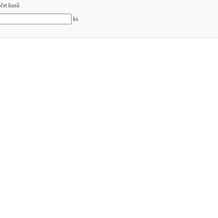
čet kusů
ks