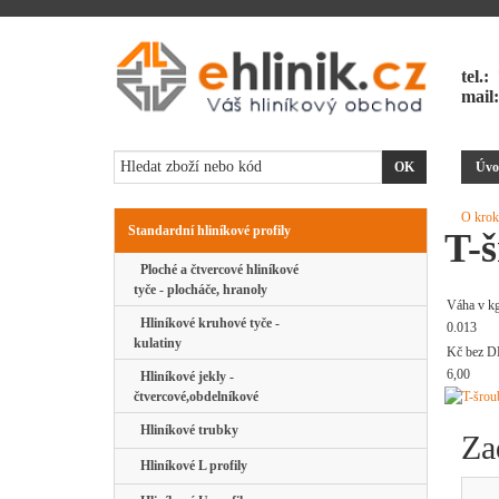
tel.:
mail
Úvo
O krok
Standardní hliníkové profily
T-
Ploché a čtvercové hliníkové
tyče - plocháče, hranoly
Váha v k
Hliníkové kruhové tyče -
0.013
kulatiny
Kč bez D
6,00
Hliníkové jekly -
čtvercové,obdelníkové
Hliníkové trubky
Za
Hliníkové L profily