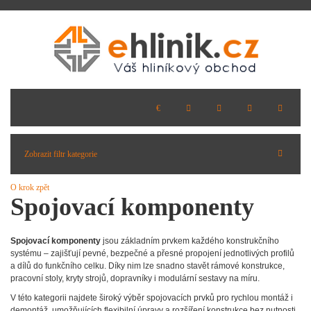
Zobrazit filtr kategorie
O krok zpět
Spojovací komponenty
Spojovací komponenty
jsou základním prvkem každého konstrukčního
systému – zajišťují pevné, bezpečné a přesné propojení jednotlivých profilů
a dílů do funkčního celku. Díky nim lze snadno stavět rámové konstrukce,
pracovní stoly, kryty strojů, dopravníky i modulární sestavy na míru.
V této kategorii najdete široký výběr spojovacích prvků pro rychlou montáž i
demontáž, umožňujících flexibilní úpravy a rozšíření konstrukce bez nutnosti