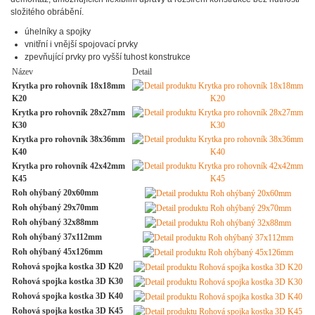
složitého obrábění.
úhelníky a spojky
vnitřní i vnější spojovací prvky
zpevňující prvky pro vyšší tuhost konstrukce
Název
Detail
Krytka pro rohovník 18x18mm
K20
Krytka pro rohovník 28x27mm
K30
Krytka pro rohovník 38x36mm
K40
Krytka pro rohovník 42x42mm
K45
Roh ohýbaný 20x60mm
Roh ohýbaný 29x70mm
Roh ohýbaný 32x88mm
Roh ohýbaný 37x112mm
Roh ohýbaný 45x126mm
Rohová spojka kostka 3D K20
Rohová spojka kostka 3D K30
Rohová spojka kostka 3D K40
Rohová spojka kostka 3D K45